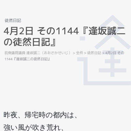
徒然日記
4
月
2
日
そ
の
1
1
4
4
『
逢
坂
誠
二
の
徒
然
日
記
』
前衆議院議員 逢坂誠二（おおさかせいじ）
>
全件
>
徒然日記
>
4月2日 その
1144『逢坂誠二の徒然日記』
昨夜、帰宅時の都内は、
強い風が吹き荒れ、