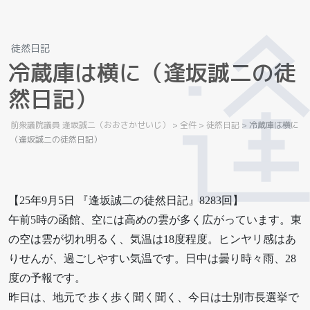
徒然日記
冷
蔵
庫
は
横
に
（
逢
坂
誠
二
の
徒
然
日
記
）
前衆議院議員 逢坂誠二（おおさかせいじ）
>
全件
>
徒然日記
>
冷蔵庫は横に
（逢坂誠二の徒然日記）
【25年9月5日 『逢坂誠二の徒然日記』8283回】
午前5時の函館、空には高めの雲が多く広がっています。東
の空は雲が切れ明るく、気温は18度程度。ヒンヤリ感はあ
りせんが、過ごしやすい気温です。日中は曇り時々雨、28
度の予報です。
昨日は、地元で 歩く歩く聞く聞く、今日は士別市長選挙で