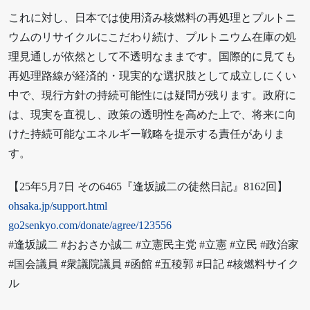
これに対し、日本では使用済み核燃料の再処理とプルトニ
ウムのリサイクルにこだわり続け、プルトニウム在庫の処
理見通しが依然として不透明なままです。国際的に見ても
再処理路線が経済的・現実的な選択肢として成立しにくい
中で、現行方針の持続可能性には疑問が残ります。政府に
は、現実を直視し、政策の透明性を高めた上で、将来に向
けた持続可能なエネルギー戦略を提示する責任がありま
す。
【25年5月7日 その6465『逢坂誠二の徒然日記』8162回】
ohsaka.jp/support.html
go2senkyo.com/donate/agree/123556
#逢坂誠二 #おおさか誠二 #立憲民主党 #立憲 #立民 #政治家
#国会議員 #衆議院議員 #函館 #五稜郭 #日記 #核燃料サイク
ル