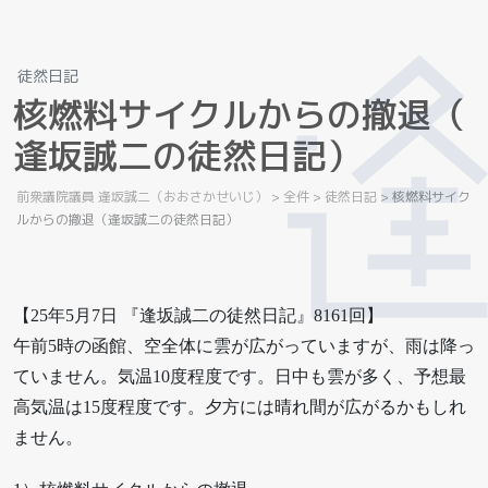
徒然日記
核
燃
料
サ
イ
ク
ル
か
ら
の
撤
退
（
逢
坂
誠
二
の
徒
然
日
記
）
前衆議院議員 逢坂誠二（おおさかせいじ）
>
全件
>
徒然日記
>
核燃料サイク
ルからの撤退（逢坂誠二の徒然日記）
【25年5月7日 『逢坂誠二の徒然日記』8161回】
午前5時の函館、空全体に雲が広がっていますが、雨は降っ
ていません。気温10度程度です。日中も雲が多く、予想最
高気温は15度程度です。夕方には晴れ間が広がるかもしれ
ません。