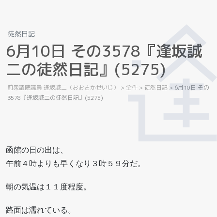
徒然日記
6
月
1
0
日
そ
の
3
5
7
8
『
逢
坂
誠
二
の
徒
然
日
記
』
(
5
2
7
5
)
前衆議院議員 逢坂誠二（おおさかせいじ）
>
全件
>
徒然日記
>
6月10日 その
3578『逢坂誠二の徒然日記』(5275)
函館の日の出は、
午前４時よりも早くなり３時５９分だ。
朝の気温は１１度程度。
路面は濡れている。