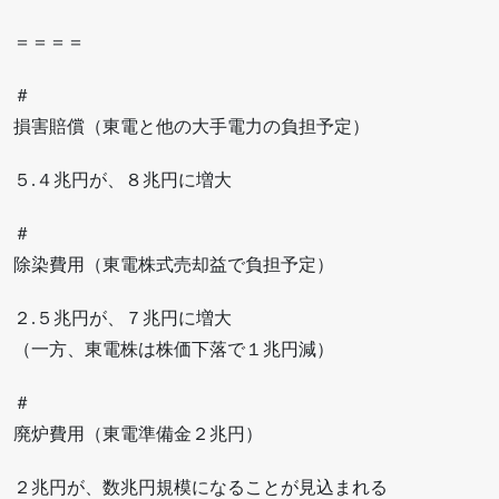
＝＝＝＝
＃
損害賠償（東電と他の大手電力の負担予定）
５.４兆円が、８兆円に増大
＃
除染費用（東電株式売却益で負担予定）
２.５兆円が、７兆円に増大
（一方、東電株は株価下落で１兆円減）
＃
廃炉費用（東電準備金２兆円）
２兆円が、数兆円規模になることが見込まれる