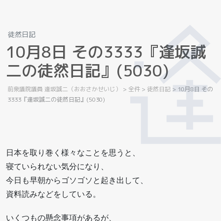
徒然日記
1
0
月
8
日
そ
の
3
3
3
3
『
逢
坂
誠
二
の
徒
然
日
記
』
(
5
0
3
0
)
前衆議院議員 逢坂誠二（おおさかせいじ）
>
全件
>
徒然日記
>
10月8日 その
3333『逢坂誠二の徒然日記』(5030)
日本を取り巻く様々なことを思うと、
寝ていられない気分になり、
今日も早朝からゴソゴソと起き出して、
資料読みなどをしている。
いくつもの懸念事項があるが、