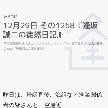
徒然日記
1
2
月
2
9
日
そ
の
1
2
5
8
『
逢
坂
誠
二
の
徒
然
日
記
』
前衆議院議員 逢坂誠二（おおさかせいじ）
>
全件
>
徒然日記
>
12月29日 そ
の1258『逢坂誠二の徒然日記』
昨日は、帰函直後、漁組など漁業関係
者の皆さんと、空港近