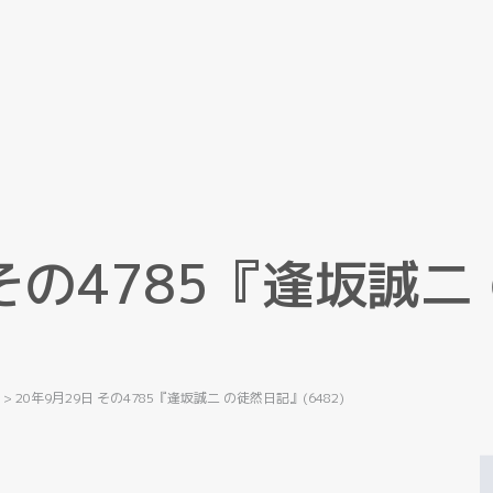
そ
の
4
7
8
5
『
逢
坂
誠
二
記
>
20年9月29日 その4785『逢坂誠二 の徒然日記』(6482)