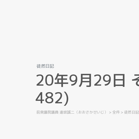
徒然日記
2
0
年
9
月
2
9
日
4
8
2
)
前衆議院議員 逢坂誠二（おおさかせいじ）
>
全件
>
徒然日