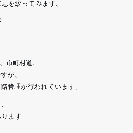
知恵を絞ってみます。
が
、
、市町村道、
ですが、
道路管理が行われています。
く、
あります。