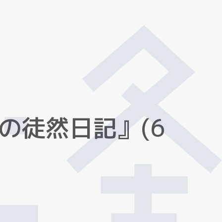
の
徒
然
日
記
』
(
6