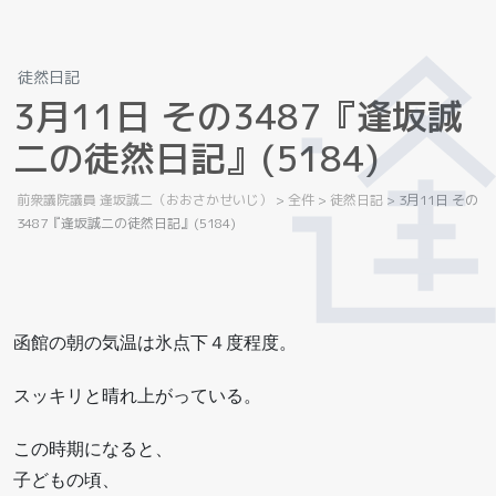
徒然日記
3
月
1
1
日
そ
の
3
4
8
7
『
逢
坂
誠
二
の
徒
然
日
記
』
(
5
1
8
4
)
前衆議院議員 逢坂誠二（おおさかせいじ）
>
全件
>
徒然日記
>
3月11日 その
3487『逢坂誠二の徒然日記』(5184)
函館の朝の気温は氷点下４度程度。
スッキリと晴れ上がっている。
この時期になると、
子どもの頃、