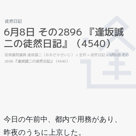
徒然日記
6
月
8
日
そ
の
2
8
9
6
『
逢
坂
誠
二
の
徒
然
日
記
』
（
4
5
4
0
）
前衆議院議員 逢坂誠二（おおさかせいじ）
>
全件
>
徒然日記
>
6月8日 その
2896 『逢坂誠二の徒然日記』（4540）
今日の午前中、都内で用務があり、
昨夜のうちに上京した。