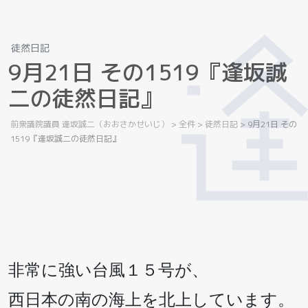
徒然日記
9
月
2
1
日
そ
の
1
5
1
9
『
逢
坂
誠
二
の
徒
然
日
記
』
前衆議院議員 逢坂誠二（おおさかせいじ）
>
全件
>
徒然日記
>
9月21日 その
1519『逢坂誠二の徒然日記』
非常に強い台風１５号が、
西日本の南の海上を北上しています。