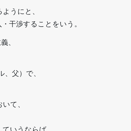
るようにと、
入・干渉することをいう。
主義、
テル、父）で、
。
おいて、
、
していうならば、