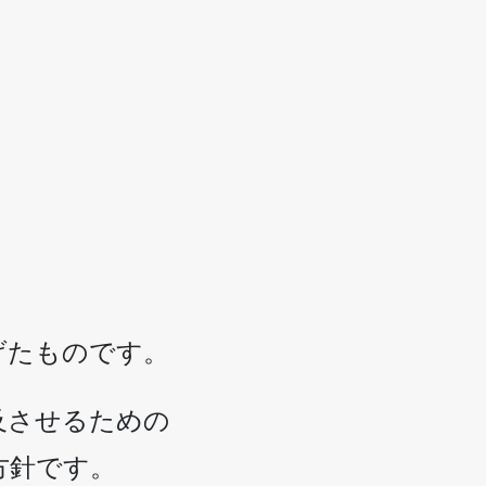
。
。
げたものです。
及させるための
方針です。