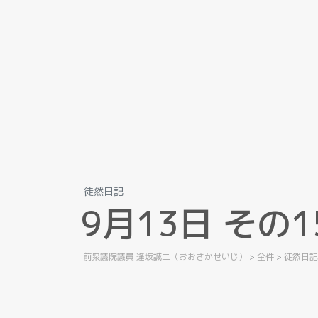
徒然日記
9
月
1
3
日
そ
の
1
前衆議院議員 逢坂誠二（おおさかせいじ）
>
全件
>
徒然日