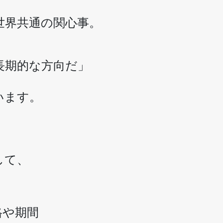
世界共通の関心事。
長期的な方向だ」
います。
して、
格や期間