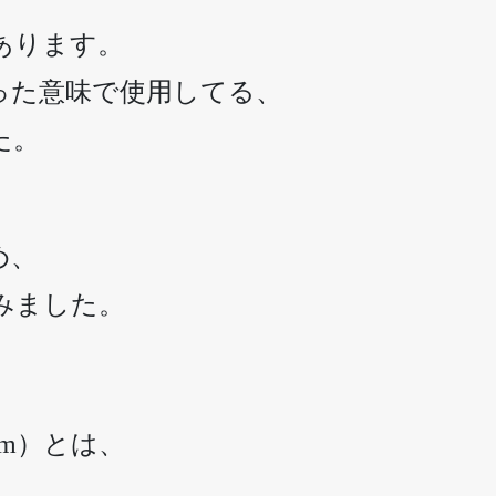
あります。
った意味で使用してる、
た。
め、
みました。
ism）とは、