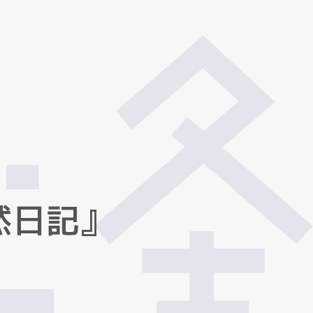
然
日
記
』