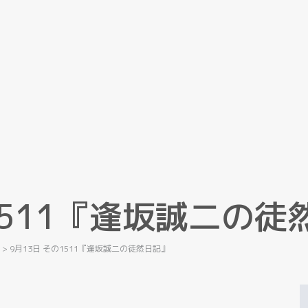
5
1
1
『
逢
坂
誠
二
の
徒
記
>
9月13日 その1511『逢坂誠二の徒然日記』