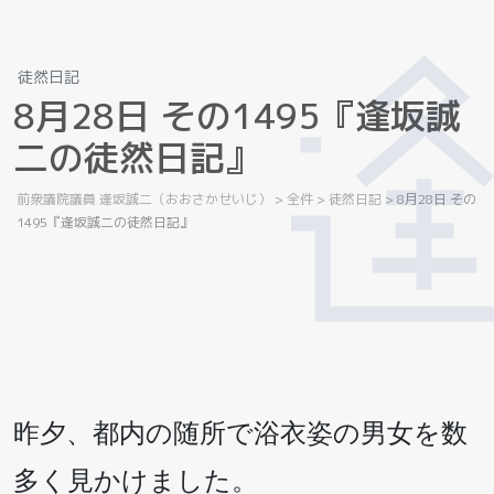
徒然日記
8
月
2
8
日
そ
の
1
4
9
5
『
逢
坂
誠
二
の
徒
然
日
記
』
前衆議院議員 逢坂誠二（おおさかせいじ）
>
全件
>
徒然日記
>
8月28日 その
1495『逢坂誠二の徒然日記』
昨夕、都内の随所で浴衣姿の男女を数
多く見かけました。