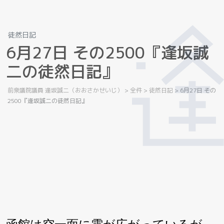
徒然日記
6
月
2
7
日
そ
の
2
5
0
0
『
逢
坂
誠
二
の
徒
然
日
記
』
前衆議院議員 逢坂誠二（おおさかせいじ）
>
全件
>
徒然日記
>
6月27日 その
2500『逢坂誠二の徒然日記』