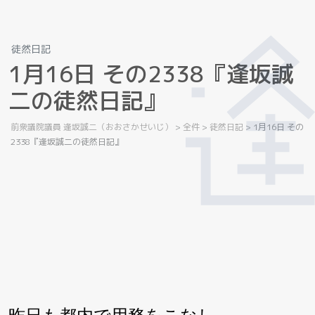
徒然日記
1
月
1
6
日
そ
の
2
3
3
8
『
逢
坂
誠
二
の
徒
然
日
記
』
前衆議院議員 逢坂誠二（おおさかせいじ）
>
全件
>
徒然日記
>
1月16日 その
2338『逢坂誠二の徒然日記』