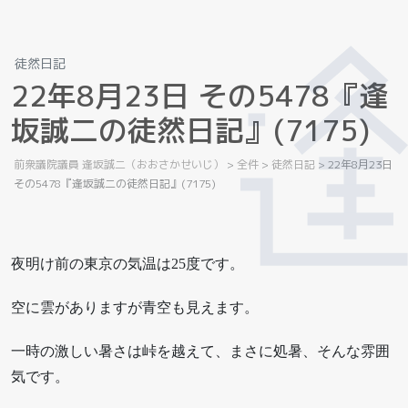
徒然日記
2
2
年
8
月
2
3
日
そ
の
5
4
7
8
『
逢
坂
誠
二
の
徒
然
日
記
』
(
7
1
7
5
)
前衆議院議員 逢坂誠二（おおさかせいじ）
>
全件
>
徒然日記
>
22年8月23日
その5478『逢坂誠二の徒然日記』(7175)
夜明け前の東京の気温は25度です。
空に雲がありますが青空も見えます。
一時の激しい暑さは峠を越えて、まさに処暑、そんな雰囲
気です。