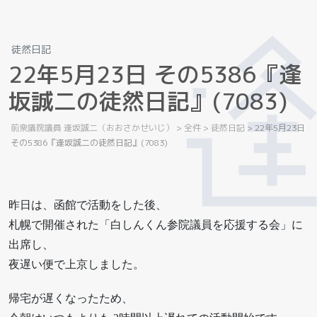
徒然日記
2
2
年
5
月
2
3
日
そ
の
5
3
8
6
『
逢
坂
誠
二
の
徒
然
日
記
』
(
7
0
8
3
)
前衆議院議員 逢坂誠二（おおさかせいじ）
>
全件
>
徒然日記
>
22年5月23日
その5386『逢坂誠二の徒然日記』(7083)
昨日は、函館で活動をした後、
札幌で開催された「白しんくん参院議員を応援する会」に
出席し、
夜遅い便で上京しました。
帰宅が遅くなったため、