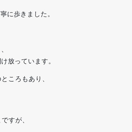
丁寧に歩きました。
く、
開け放っています。
のところもあり、
、
こですが、