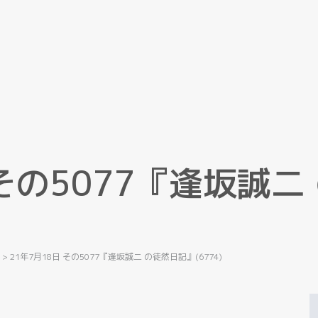
そ
の
5
0
7
7
『
逢
坂
誠
二
記
>
21年7月18日 その5077『逢坂誠二 の徒然日記』(6774)