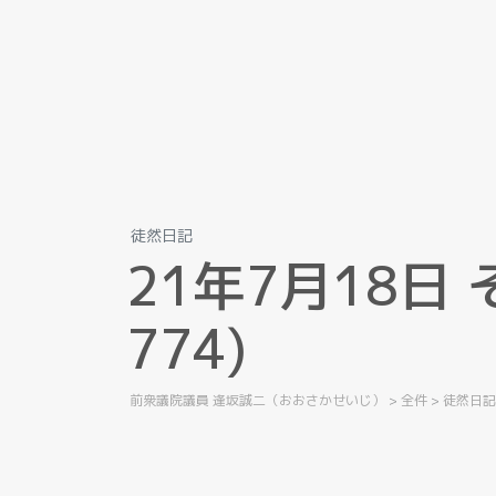
徒然日記
2
1
年
7
月
1
8
日
7
7
4
)
前衆議院議員 逢坂誠二（おおさかせいじ）
>
全件
>
徒然日