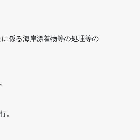
全に係る海岸漂着物等の処理等の
。
施行。