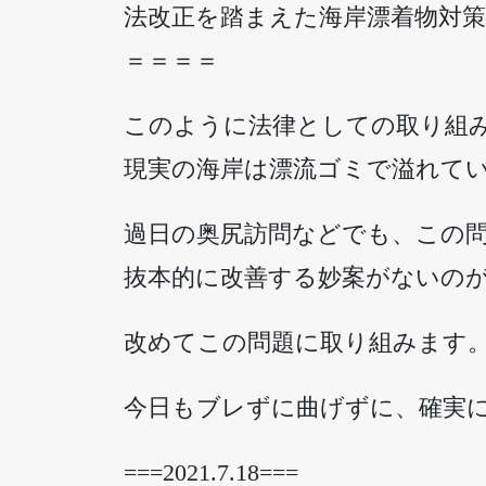
法改正を踏まえた海岸漂着物対
＝＝＝＝
このように法律としての取り組
現実の海岸は漂流ゴミで溢れて
過日の奥尻訪問などでも、この
抜本的に改善する妙案がないの
改めてこの問題に取り組みます
今日もブレずに曲げずに、確実
===2021.7.18===