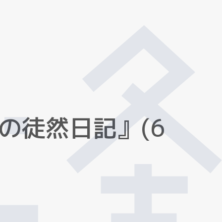
の
徒
然
日
記
』
(
6