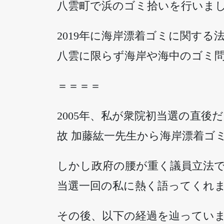
八雲町で浜のゴミ拾いを行いま
2019年に海岸漂着ゴミに関する
八雲に限らず海岸や海中のゴミ
＝＝＝＝
2005年、私が衆院初当選の直後
故 加藤紘一先生から海岸漂着ゴ
しかし政府の腰が重く議員立法
当選一回の私に熱く語ってくれ
その後、以下の経過を辿ってい