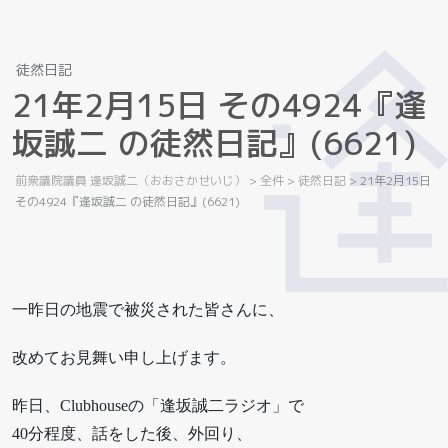
徒然日記
2
1
年
2
月
1
5
日
そ
の
4
9
2
4
『
逢
坂
誠
二
の
徒
然
日
記
』
(
6
6
2
1
)
前衆議院議員 逢坂誠二（おおさかせいじ）
>
全件
>
徒然日記
>
21年2月15日
その4924『逢坂誠二 の徒然日記』(6621)
一昨日の地震で被災された皆さんに、
改めてお見舞い申し上げます。
昨日、Clubhouseの「逢坂誠二ラジオ」で
40分程度、話をした後、外回り、