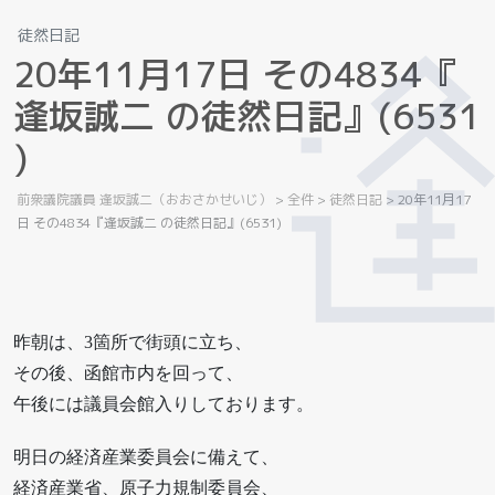
徒然日記
2
0
年
1
1
月
1
7
日
そ
の
4
8
3
4
『
逢
坂
誠
二
の
徒
然
日
記
』
(
6
5
3
1
)
前衆議院議員 逢坂誠二（おおさかせいじ）
>
全件
>
徒然日記
>
20年11月17
日 その4834『逢坂誠二 の徒然日記』(6531)
昨朝は、3箇所で街頭に立ち、
その後、函館市内を回って、
午後には議員会館入りしております。
明日の経済産業委員会に備えて、
経済産業省、原子力規制委員会、