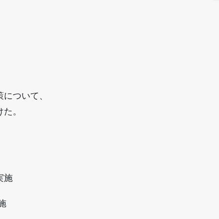
、
策について、
けた。
実施
施