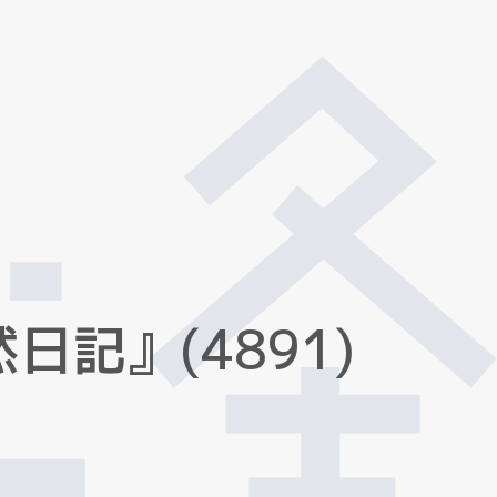
然
日
記
』
(
4
8
9
1
)