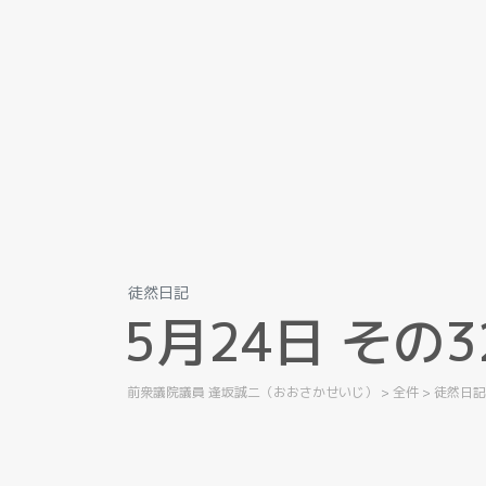
徒然日記
5
月
2
4
日
そ
の
3
前衆議院議員 逢坂誠二（おおさかせいじ）
>
全件
>
徒然日