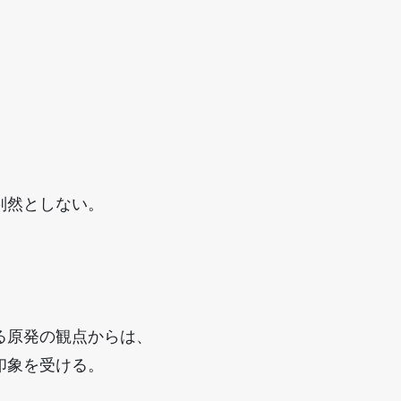
判然としない。
、
、
る原発の観点からは、
印象を受ける。