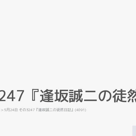
2
4
7
『
逢
坂
誠
二
の
徒
記
>
5月24日 その3247『逢坂誠二の徒然日記』(4891)