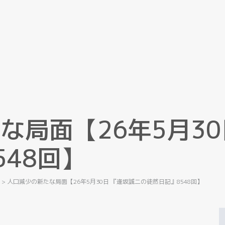
た
な
局
面
【
2
6
年
5
月
3
0
5
4
8
回
】
記
>
人口減少の新たな局面【26年5月30日 『逢坂誠二の徒然日記』8548回】