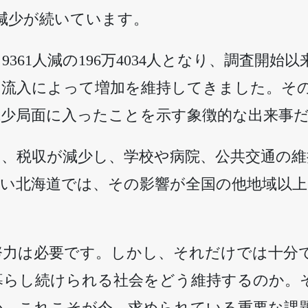
クに減少が続いています。
361人減の196万4034人となり、調査開
口流入によって増加を維持してきました。そ
減少局面に入ったことを示す象徴的な出来事
り、税収が減少し、学校や病院、公共交通の
低い北海道では、その影響が全国の他地域以
努力は必要です。しかし、それだけでは十分
暮らし続けられる社会をどう維持するのか。
か。これこそが今、求められている重要な課