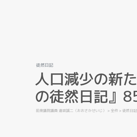
徒然日記
人
口
減
少
の
新
の
徒
然
日
記
』
8
前衆議院議員 逢坂誠二（おおさかせいじ）
>
全件
>
徒然日