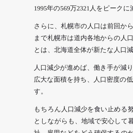
1995年の569万2321人をピー
さらに、札幌市の人口は前回から9
まで札幌市は道内各地からの人
とは、北海道全体が新たな人口
人口減少が進めば、働き手が減
広大な面積を持ち、人口密度の
す。
もちろん人口減少を食い止める
としながらも、地域で安心して
祉、雇用などをどう確保するの