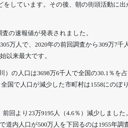
どをしています。その後、朝の街頭活動に出
国勢調査の速報値が発表されました。
05万人で、2020年の前回調査から309万7千
開始以来最大です。
）の人口は3698万6千人で全国の30.1％を
国で人口が減少した市町村は1558にのぼり
、前回より23万9195人（4.6％）減少しまし
道内人口が500万人を下回るのは1955年