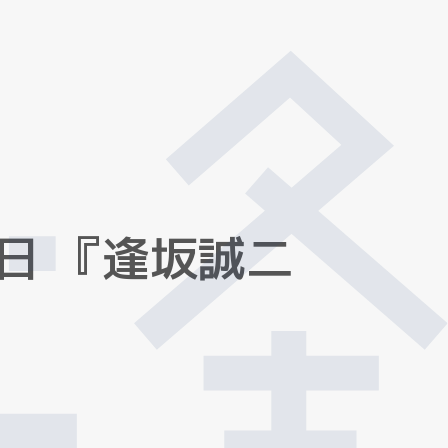
日
『
逢
坂
誠
二