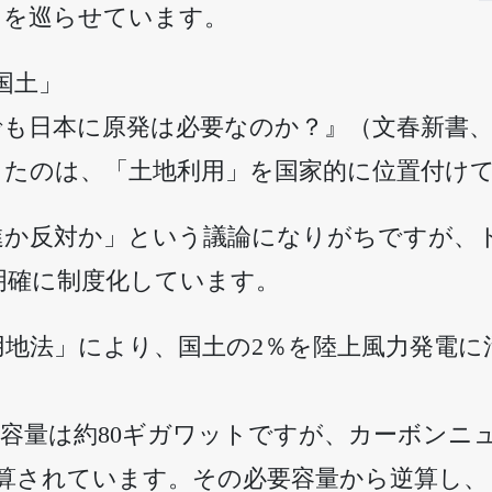
えを巡らせています。
国土」
も日本に原発は必要なのか？』（文春新書、2
ったのは、「土地利用」を国家的に位置付け
進か反対か」という議論になりがちですが、
明確に制度化しています。
用地法」により、国土の2％を陸上風力発電に
容量は約80ギガワットですが、カーボンニュ
試算されています。その必要容量から逆算し、