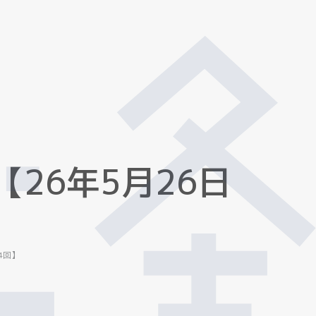
【
2
6
年
5
月
2
6
日
4回】