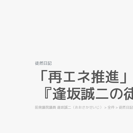
徒然日記
「
再
エ
ネ
推
進
『
逢
坂
誠
二
の
前衆議院議員 逢坂誠二（おおさかせいじ）
>
全件
>
徒然日