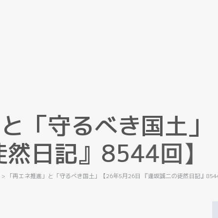
」
と
「
守
る
べ
き
国
土
」
徒
然
日
記
』
8
5
4
4
回
】
記
>
「再エネ推進」と「守るべき国土」【26年5月26日 『逢坂誠二の徒然日記』854