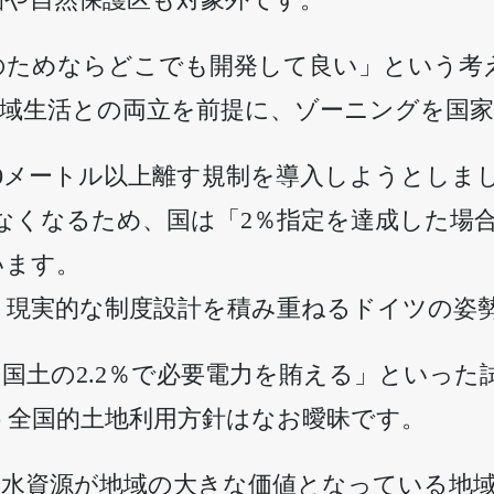
のためならどこでも開発して良い」という考
地域生活との両立を前提に、ゾーニングを国
00メートル以上離す規制を導入しようとしま
なくなるため、国は「2％指定を達成した場合
います。
、現実的な制度設計を積み重ねるドイツの姿
国土の2.2％で必要電力を賄える」といっ
う全国的土地利用方針はなお曖昧です。
、水資源が地域の大きな価値となっている地