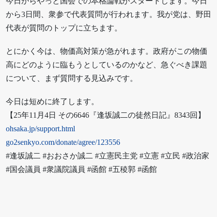
今日からやっと国会での本格論戦がスタートします。今日
から3日間、衆参で代表質問が行われます。我が党は、野田
代表が質問のトップに立ちます。
とにかく今は、物価高対策が急がれます。政府がこの物価
高にどのように臨もうとしているのかなど、急ぐべき課題
について、まず質問する見込みです。
今日は短めに終了します。
【25年11月4日 その6646『逢坂誠二の徒然日記』8343回】
ohsaka.jp/support.html
go2senkyo.com/donate/agree/123556
#逢坂誠二 #おおさか誠二 #立憲民主党 #立憲 #立民 #政治家
#国会議員 #衆議院議員 #函館 #五稜郭 #函館