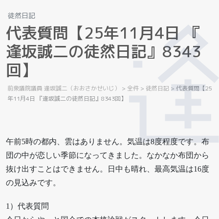
徒然日記
代
表
質
問
【
2
5
年
1
1
月
4
日
『
逢
坂
誠
二
の
徒
然
日
記
』
8
3
4
3
回
】
前衆議院議員 逢坂誠二（おおさかせいじ）
>
全件
>
徒然日記
>
代表質問【25
年11月4日 『逢坂誠二の徒然日記』8343回】
午前5時の都内、雲はありません。気温は8度程度です。布
団の中が恋しい季節になってきました。なかなか布団から
抜け出すことはできません。日中も晴れ、最高気温は16度
の見込みです。
1）代表質問