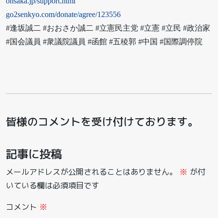
ohsaka.jp/support.html
go2senkyo.com/donate/agree/123556
#逢坂誠二 #おおさか誠二 #立憲民主党 #立憲 #立民 #政治家
#国会議員 #衆議院議員 #函館 #五稜郭 #中国 #国際調停院
皆様のコメントを受け付けております。
記事に投稿
メールアドレスが公開されることはありません。
※
が付
いている欄は必須項目です
コメント
※