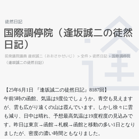
徒然日記
国
際
調
停
院
（
逢
坂
誠
二
の
徒
然
日
記
）
前衆議院議員 逢坂誠二（おおさかせいじ）
>
全件
>
徒然日記
>
国際調停院
（逢坂誠二の徒然日記）
【25年6月1日 『逢坂誠二の徒然日記』8187回】
午前5時の函館、気温は9度位でしょうか。青空も見えます
が、雲も広がり遠くの山は霞んでいます。しかし徐々に雲
も減り、日中は晴れ、予想最高気温は19度程度の見込みで
す。昨日は東京→函館→札幌→函館と移動の多い1日となり
ましたが、密度の濃い時間ともなりました。