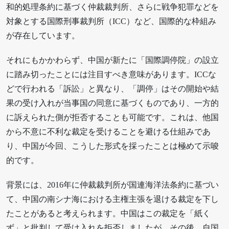
和的処理条約に基づく仲裁裁判所、さらに戦争犯罪などを
対象とする国際刑事裁判所（ICC）など、国際的な枠組み
が存在しています。
それにもかかわらず、中国が新たに「国際調停院」の設立
に踏み切ったことには注目すべき意味があります。ICCな
どで行われる「訴訟」と異なり、「調停」はその開始や結
果の受け入れが当事国の同意に基づくものであり、一方的
に訴えられた側が拒否することも可能です。これは、他国
から不意に不利な裁定を受けることを避ける仕組みであ
り、中国が今回、こうした形式を採ったことは極めて示唆
的です。
背景には、2016年に仲裁裁判所が国連海洋法条約に基づい
て、中国の南シナ海における主権主張を退ける裁定を下し
たことがあると考えられます。中国はこの裁定を「紙く
ず」と批判して受け入れを拒否しましたが、その後、自国