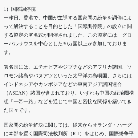
1）国際調停院
一昨日、香港で、中国が主導する国家間の紛争を調停によ
って解決することを目的とした「国際調停院」の設立に関
する協定の署名式が開催されました。この協定には、グロ
ーバルサウスを中心とした30カ国以上が参加しておりま
す。
署名国には、エチオピアやジブチなどのアフリカ諸国、ソ
ロモン諸島やバヌアツといった太平洋の島嶼国、さらには
インドネシアやカンボジアなどの東南アジア諸国連合
（ASEAN）諸国が含まれており、いずれも中国の経済圏構
想「一帯一路」などを通じて中国と密接な関係を築いてき
た国々です。
国家間の紛争解決に関しては、従来からオランダ・ハーグ
に本部を置く国際司法裁判所（ICJ）をはじめ、国際紛争平