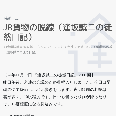
徒然日記
J
R
貨
物
の
脱
線
（
逢
坂
誠
二
の
徒
然
日
記
）
前衆議院議員 逢坂誠二（おおさかせいじ）
>
全件
>
徒然日記
>
JR貨物の脱線
（逢坂誠二の徒然日記）
【24年11月17日 『逢坂誠二の徒然日記』7991回】
昨日午後、道連の会議のため札幌入りしました。今日は早
朝の便で帰函し、地元歩きをします。夜明け前の札幌は、
雲が多く、10度程度です。日中も曇ったり雨が降ったり
で、15度程度になる見込みです。