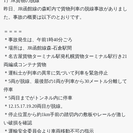
1）JR貨物の脱線
昨日、JR函館線の森町内で貨物列車の脱線事故がありまし
た。事故の概要は以下のとおりです。
＝＝＝＝
＊事故発生は、午前1時40分ごろ
＊場所は、JR函館線森-石倉駅間
＊名古屋貨物ターミナル駅発札幌貨物ターミナル駅行き21
両編成コンテナ貨物
＊運転士が列車の異常に気づいて列車を緊急停止
＊5両が脱線、最後部の1両が列車から30メートル分離して
停車
＊5両目までがトンネル内に停車
＊12.15.17.19.20両目が脱線。
＊停止位置から約1km手前の踏切内の敷板やレールが激し
い破損を確認
＊運輸安全委員会より車両移動不可の指示