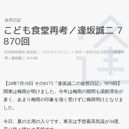
徒然日記
こ
ど
も
食
堂
再
考
／
逢
坂
誠
二
7
8
7
0
回
前衆議院議員 逢坂誠二（おおさかせいじ）
>
全件
>
徒然日記
>
こども食堂再
考／逢坂誠二 7870回
【24年7月19日 その6173『逢坂誠二の徒然日記』7870回】
関東は梅雨が明けました。今年は梅雨の期間も函館滞在が
多く、あまり梅雨の印象を強く受けずに梅雨明けとなりま
した。
今日、夏の土用の入りです。東京は予想最高気温が34度、