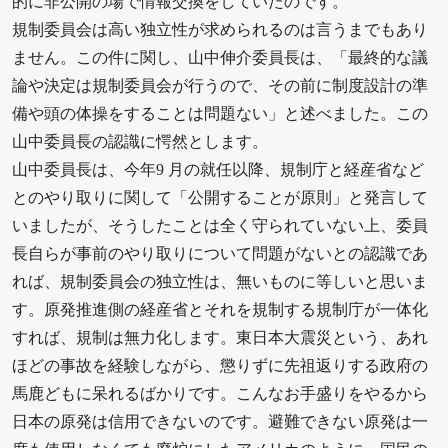
的に非公開の場で情報交換をしていたのです。
規制委員会は高い独立性が求められるのは言うまでもあり
ません。この件に関し、山中伸介委員長は、「最終的な議
論や決定は規制委員会が行うので、その前に制度設計の準
備や頭の体操をすることは問題ない」と述べました。この
山中委員長の認識に愕然とします。
山中委員長は、今年9 月の就任以降、規制庁と経産省など
とのやり取りに関して「公開することが原則」と発言して
いましたが、そうしたことは全く守られていない上、委員
長自らが事前のやり取りについて問題がないとの認識であ
れば、規制委員会の独立性は、無いものに等しいと思いま
す。原発推進側の経産省とそれを規制する規制庁が一体化
すれば、規制は無力化します。東日本大震災という、あれ
ほどの事故を経験しながら、懲りずに先祖返りする政府の
馬鹿どもに呆れるばかりです。こんなお手盛りをやるから
日本の原発は信用できないのです。避難できない原発は一