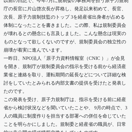
以前の日記で、今年7月に規制委の事務局を担う原子力規制
庁の長官に片山啓次長が昇格し、発足以来初めて、長官、
次長、原子力規制技監のトップ 3を経産省出身者が占める
体制になったことを書きました。この際、私は規制委員会
が壊れるとの懸念にも言及しました。こんな懸念は現実の
ものとなって欲しくないのですが、規制委員会の独立性の
崩壊が着実に進んでいます。
一昨日、NPO法人「原子力資料情報室（CNIC ）」が会見
を開き、規制庁が規制委員会の指示を受ける前から経済産
業省と連絡を取り、運転期間の延長などについて詳細な検
討をしていたとみられる内部文書の提供を受けたと発表し
たのです。
この発表を受け、原子力規制庁は、指示を受ける前に経産
省から検討状況などを聞いていたことや、 9月の時点で、3
人の職員に制度作りを担当する部署への併任を命じていた
ことを明らかにしました。規制委と経産省の職員が、日常