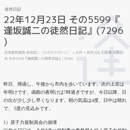
徒然日記
2
2
年
1
2
月
2
3
日
そ
の
5
5
9
9
『
逢
坂
誠
二
の
徒
然
日
記
』
(
7
2
9
6
)
前衆議院議員 逢坂誠二（おおさかせいじ）
>
全件
>
徒然日記
>
22年12月23
日 その5599『逢坂誠二の徒然日記』(7296)
昨日、帰函し、午後から市内を歩いています。次の上京は
年明けです。函館の夜明けは7時過ぎですが、今日以降、日
の出が少し少し早くなります。朝の気温は4度、日中は晴れ
で、 5度の見込みです。
1）原子力規制員会の崩壊