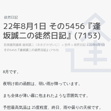
徒然日記
2
2
年
8
月
1
日
そ
の
5
4
5
6
『
逢
坂
誠
二
の
徒
然
日
記
』
(
7
1
5
3
)
前衆議院議員 逢坂誠二（おおさかせいじ）
>
全件
>
徒然日記
>
22年8月1日
その5456『逢坂誠二の徒然日記』(7153)
8月です。
夜明け前の函館は、弱い雨が降っています。
まち全体が薄い霧に包まれたような雰囲気です。
予想最高気温は 25度程度、終日、雨や曇りの天候です。