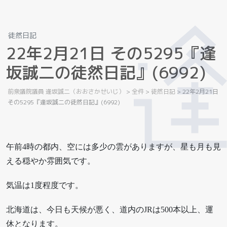
徒然日記
2
2
年
2
月
2
1
日
そ
の
5
2
9
5
『
逢
坂
誠
二
の
徒
然
日
記
』
(
6
9
9
2
)
前衆議院議員 逢坂誠二（おおさかせいじ）
>
全件
>
徒然日記
>
22年2月21日
その5295『逢坂誠二の徒然日記』(6992)
午前4時の都内、空には多少の雲がありますが、星も月も見
える穏やか雰囲気です。
気温は1度程度です。
北海道は、今日も天候が悪く、道内のJRは500本以上、運
休となります。