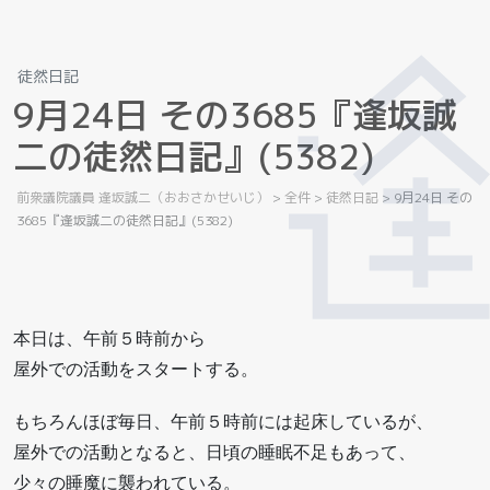
徒然日記
9
月
2
4
日
そ
の
3
6
8
5
『
逢
坂
誠
二
の
徒
然
日
記
』
(
5
3
8
2
)
前衆議院議員 逢坂誠二（おおさかせいじ）
>
全件
>
徒然日記
>
9月24日 その
3685『逢坂誠二の徒然日記』(5382)
本日は、午前５時前から
屋外での活動をスタートする。
もちろんほぼ毎日、午前５時前には起床しているが、
屋外での活動となると、日頃の睡眠不足もあって、
少々の睡魔に襲われている。