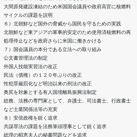
大間原発建設凍結のため米国国会議員や政府高官に核燃料
サイクルの課題を説明
６）北朝鮮など国外の脅威から国民を守るための実践
北朝鮮など東アジアの軍事的安定のため使用済核燃料の再
処理停止などを政府さらに米国に働きかける
７）国会議員の本分である立法への取り組み
公文書管理法の制定
外国人技能実習法の改正
民法（債権）の１２０年ぶりの改正
性犯罪厳罰化など明治以来の刑法の改正
奥尻を対象とする有人国境離島振興法制定
総務、法務の専門家として、弁護士、司法書士、行政書士
など士業関係法等の充実
８）安倍政権を鋭く追求
共謀罪法の課題を法務筆頭理事として鋭く追求
総理の昭恵夫人の秘書問題などを追求