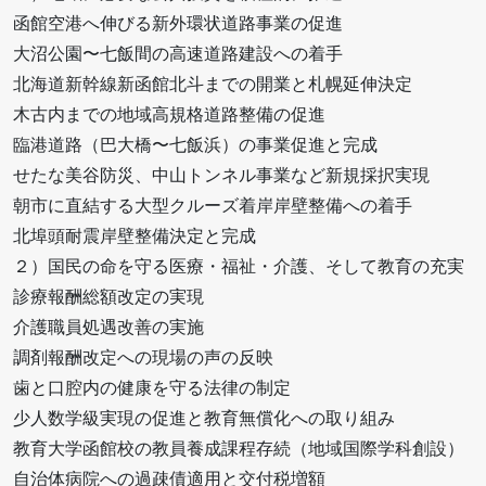
函館空港へ伸びる新外環状道路事業の促進
大沼公園〜七飯間の高速道路建設への着手
北海道新幹線新函館北斗までの開業と札幌延伸決定
木古内までの地域高規格道路整備の促進
臨港道路（巴大橋〜七飯浜）の事業促進と完成
せたな美谷防災、中山トンネル事業など新規採択実現
朝市に直結する大型クルーズ着岸岸壁整備への着手
北埠頭耐震岸壁整備決定と完成
２）国民の命を守る医療・福祉・介護、そして教育の充実
診療報酬総額改定の実現
介護職員処遇改善の実施
調剤報酬改定への現場の声の反映
歯と口腔内の健康を守る法律の制定
少人数学級実現の促進と教育無償化への取り組み
教育大学函館校の教員養成課程存続（地域国際学科創設）
自治体病院への過疎債適用と交付税増額