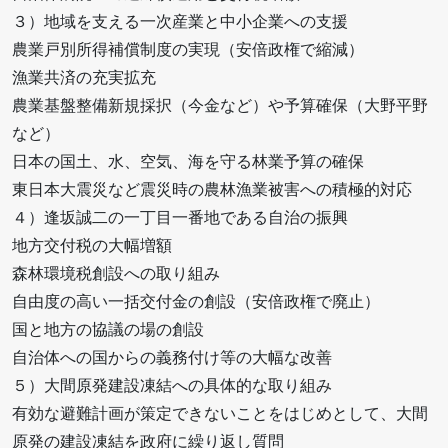
３）地域を支える一次産業と中小企業への支援
農業戸別所得補償制度の実現（安倍政権で縮減）
漁業共済の充実拡充
農業基盤整備新規採択（今金など）や予算確保（大野平野
など）
日本の国土、水、空気、海を守る林業予算の確保
東日本大震災など震災時の農林漁業被害への積極的対応
４）逢坂誠二の一丁目一番地である自治の振興
地方交付税の大幅増額
森林環境税創設への取り組み
自由度の高い一括交付金の創設（安倍政権で廃止）
国と地方の協議の場の創設
自治体への国からの義務付け等の大幅な改善
５）大間原発建設凍結への具体的な取り組み
有効な避難計画が策定できないことをはじめとして、大間
原発の建設凍結を政府に繰り返し質問