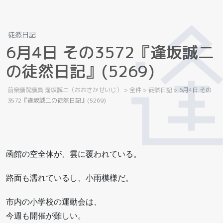
徒然日記
6
月
4
日
そ
の
3
5
7
2
『
逢
坂
誠
二
の
徒
然
日
記
』
(
5
2
6
9
)
前衆議院議員 逢坂誠二（おおさかせいじ）
>
全件
>
徒然日記
>
6月4日 その
3572『逢坂誠二の徒然日記』(5269)
函館の空全体が、雲に覆われている。
路面も濡れているし、小雨模様だ。
市内の小学校の運動会は、
今週も開催が難しい。