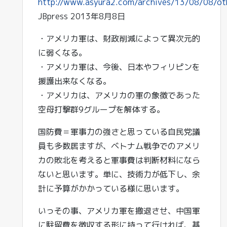
http://www.asyura2.com/archives/13/08/08/ot
JBpress 2013年8月8日
・アメリカ軍は、財政削減によって異次元的
に弱くなる。
・アメリカ軍は、今後、日本やフィリピンを
援護出来なくなる。
・アメリカは、アメリカの軍の象徴であった
空母打撃群9グループを解体する。
国防費＝軍事力の強さと思っている自民党議
員も多数居ますが、ベトナム戦争でのアメリ
カの敗北を考えると軍事費は判断材料になら
ないと思います。単に、技術力が低下し、余
計に予算がかかっている様に思います。
いっその事、アメリカ軍を撤退させ、中国軍
に駐留費を徴収する形に持って行ければ、基