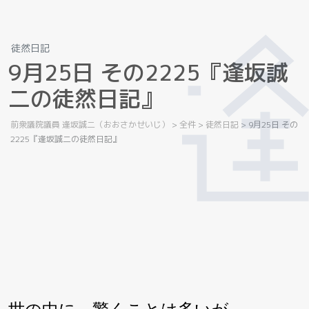
徒然日記
9
月
2
5
日
そ
の
2
2
2
5
『
逢
坂
誠
二
の
徒
然
日
記
』
前衆議院議員 逢坂誠二（おおさかせいじ）
>
全件
>
徒然日記
>
9月25日 その
2225『逢坂誠二の徒然日記』