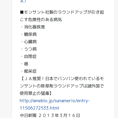
文）
■モンサント社製のラウンドアップが引き起
こす危険性のある病気
・消化器疾患
・糖尿病
・心臓病
・うつ病
・自閉症
・癌
・痴呆症
【ＪＡ推奨！日本でバンバン使われているモ
ンサントの除草剤ラウンドアップは諸外国で
使用禁止の猛毒】
http://ameblo.jp/sunamerio/entry-
11506272533.html
中日新聞 ２０１３年３月１６日