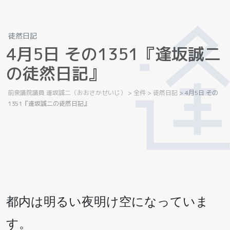
徒然日記
4
月
5
日
そ
の
1
3
5
1
『
逢
坂
誠
二
の
徒
然
日
記
』
前衆議院議員 逢坂誠二（おおさかせいじ）
>
全件
>
徒然日記
>
4月5日 その
1351『逢坂誠二の徒然日記』
都内は明るい夜明け空になっていま
す。