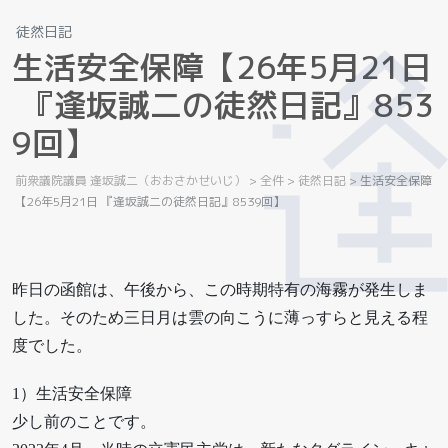
徒然日記
生
活
安
全
保
障
【
2
6
年
5
月
2
1
日
『
逢
坂
誠
二
の
徒
然
日
記
』
8
5
3
9
回
】
前衆議院議員 逢坂誠二（おおさかせいじ）
>
全件
>
徒然日記
>
生活安全保障
【26年5月21日 『逢坂誠二の徒然日記』8539回】
昨日の函館は、午後から、この時期特有の海霧が発生しま
した。そのため三日月は雲の向こうに薄っすらと見える程
度でした。
1）生活安全保障
少し前のことです。