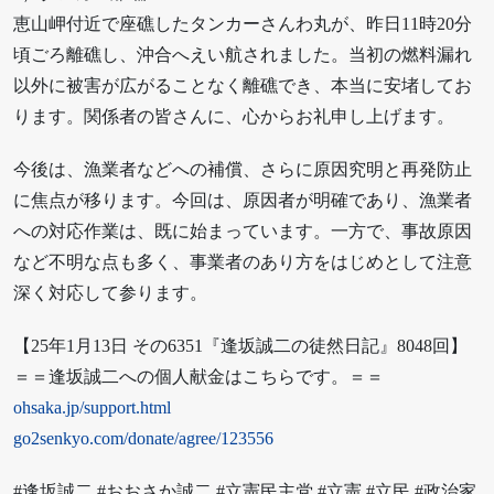
恵山岬付近で座礁したタンカーさんわ丸が、昨日11時20分
頃ごろ離礁し、沖合へえい航されました。当初の燃料漏れ
以外に被害が広がることなく離礁でき、本当に安堵してお
ります。関係者の皆さんに、心からお礼申し上げます。
今後は、漁業者などへの補償、さらに原因究明と再発防止
に焦点が移ります。今回は、原因者が明確であり、漁業者
への対応作業は、既に始まっています。一方で、事故原因
など不明な点も多く、事業者のあり方をはじめとして注意
深く対応して参ります。
【25年1月13日 その6351『逢坂誠二の徒然日記』8048回】
＝＝逢坂誠二への個人献金はこちらです。＝＝
ohsaka.jp/support.html
go2senkyo.com/donate/agree/123556
#逢坂誠二 #おおさか誠二 #立憲民主党 #立憲 #立民 #政治家