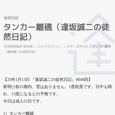
徒然日記
タ
ン
カ
ー
離
礁
（
逢
坂
誠
二
の
徒
然
日
記
）
前衆議院議員 逢坂誠二（おおさかせいじ）
>
全件
>
徒然日記
>
タンカー離礁
（逢坂誠二の徒然日記）
【25年1月13日 『逢坂誠二の徒然日記』8048回】
夜明け前の都内、雲はありません。1度程度です。日中も晴
れ、13度になるとの予報です。
今日は成人の日です。
1）タンカー離礁