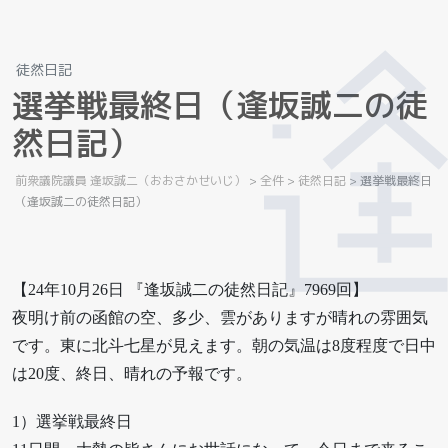
徒然日記
選
挙
戦
最
終
日
（
逢
坂
誠
二
の
徒
然
日
記
）
前衆議院議員 逢坂誠二（おおさかせいじ）
>
全件
>
徒然日記
>
選挙戦最終日
（逢坂誠二の徒然日記）
【24年10月26日 『逢坂誠二の徒然日記』7969回】
夜明け前の函館の空、多少、雲がありますが晴れの雰囲気
です。東に北斗七星が見えます。朝の気温は8度程度で日中
は20度、終日、晴れの予報です。
1）選挙戦最終日