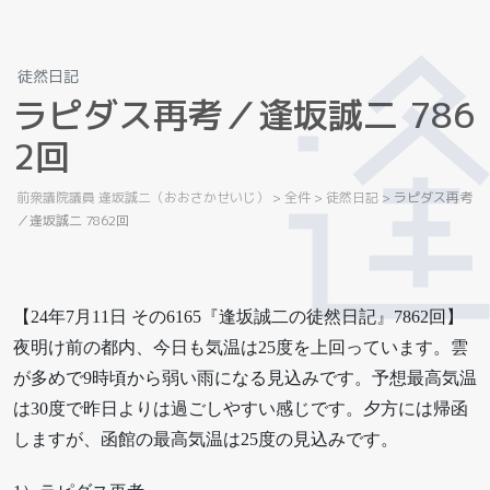
徒然日記
ラ
ピ
ダ
ス
再
考
／
逢
坂
誠
二
7
8
6
2
回
前衆議院議員 逢坂誠二（おおさかせいじ）
>
全件
>
徒然日記
>
ラピダス再考
／逢坂誠二 7862回
【24年7月11日 その6165『逢坂誠二の徒然日記』7862回】
夜明け前の都内、今日も気温は25度を上回っています。雲
が多めで9時頃から弱い雨になる見込みです。予想最高気温
は30度で昨日よりは過ごしやすい感じです。夕方には帰函
しますが、函館の最高気温は25度の見込みです。