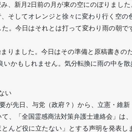
澄み、新月2日前の月が東の空にのぼりました
青、そしてオレンジと徐々に変わり行く空の
た。今日はそれとは打って変わり雨の朝です。
始まりました。今日はその準備と原稿書きの
度良いかもしれません。気分転換に雨の中を
ない
要が先日、与党（政府？）から、立憲・維新
いて、「全国霊感商法対策弁護士連絡会」は、
ほとんど役に立たない」とする声明を発表し