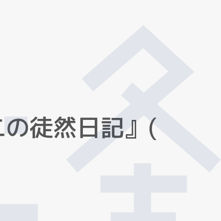
二
の
徒
然
日
記
』
(