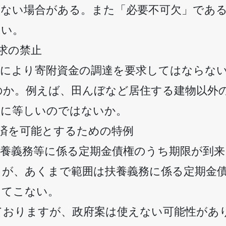
わない場合がある。また「必要不可欠」であ
しい。
求の禁止
分により寄附資金の調達を要求してはならな
のか。例えば、田んぼなど居住する建物以外
いに等しいのではないか。
済を可能とするための特例
扶養義務等に係る定期金債権のうち期限が到
るが、あくまで範囲は扶養義務に係る定期金
ってこない。
ておりますが、政府案は使えない可能性があ