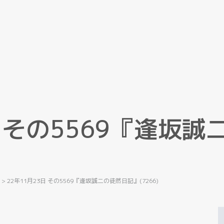
そ
の
5
5
6
9
『
逢
坂
誠
記
>
22年11月23日 その5569『逢坂誠二の徒然日記』(7266)