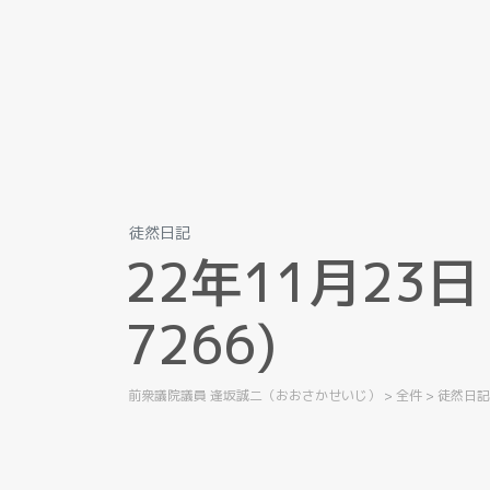
徒然日記
2
2
年
1
1
月
2
3
日
7
2
6
6
)
前衆議院議員 逢坂誠二（おおさかせいじ）
>
全件
>
徒然日