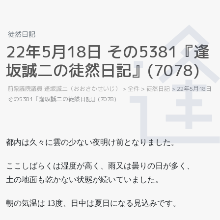
徒然日記
2
2
年
5
月
1
8
日
そ
の
5
3
8
1
『
逢
坂
誠
二
の
徒
然
日
記
』
(
7
0
7
8
)
前衆議院議員 逢坂誠二（おおさかせいじ）
>
全件
>
徒然日記
>
22年5月18日
その5381『逢坂誠二の徒然日記』(7078)
都内は久々に雲の少ない夜明け前となりました。
ここしばらくは湿度が高く、雨又は曇りの日が多く、
土の地面も乾かない状態が続いていました。
朝の気温は 13度、日中は夏日になる見込みです。