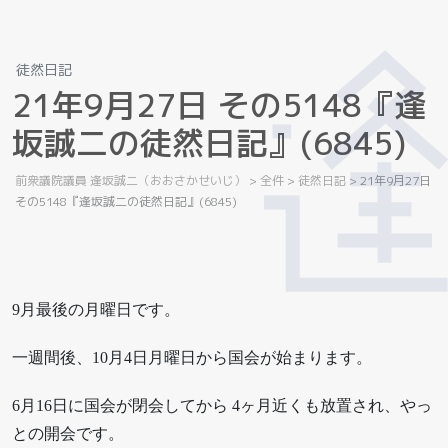
徒然日記
2
1
年
9
月
2
7
日
そ
の
5
1
4
8
『
逢
坂
誠
二
の
徒
然
日
記
』
(
6
8
4
5
)
前衆議院議員 逢坂誠二（おおさかせいじ）
>
全件
>
徒然日記
>
21年9月27日
その5148『逢坂誠二の徒然日記』(6845)
9月最後の月曜日です。
一週間後、10月4日月曜日から国会が始まります。
6月16日に国会が閉会してから 4ヶ月近くも放置され、やっ
との開会です。