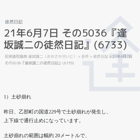
徒然日記
2
1
年
6
月
7
日
そ
の
5
0
3
6
『
逢
坂
誠
二
の
徒
然
日
記
』
(
6
7
3
3
)
前衆議院議員 逢坂誠二（おおさかせいじ）
>
全件
>
徒然日記
>
21年6月7日
その5036『逢坂誠二の徒然日記』(6733)
1）土砂崩れ
昨日、乙部町の国道229号で土砂崩れが発生し、
上下線で通行止めになっています。
土砂崩れの範囲は幅約 20メートルで、