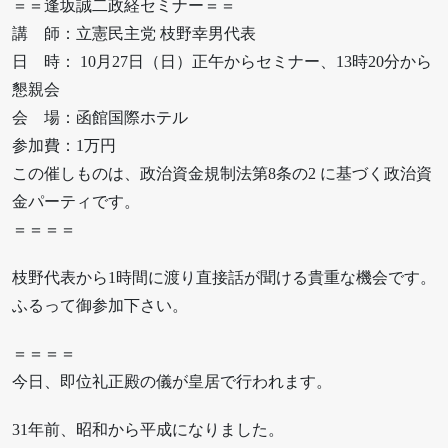
＝＝逢坂誠二政経セミナー＝＝
講 師：立憲民主党 枝野幸男代表
日 時： 10月27日（日）正午からセミナー、13時20分から
懇親会
会 場：函館国際ホテル
参加費：1万円
この催しものは、政治資金規制法第8条の2 に基づく政治資
金パーティです。
＝＝＝＝
枝野代表から1時間に渡り直接話が聞ける貴重な機会です。
ふるって御参加下さい。
＝＝＝＝
今日、即位礼正殿の儀が皇居で行われます。
31年前、昭和から平成になりました。