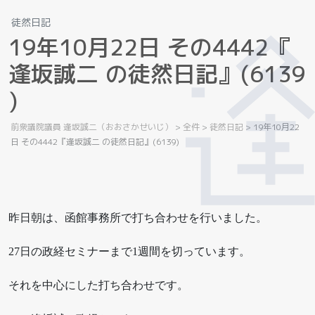
徒然日記
1
9
年
1
0
月
2
2
日
そ
の
4
4
4
2
『
逢
坂
誠
二
の
徒
然
日
記
』
(
6
1
3
9
)
前衆議院議員 逢坂誠二（おおさかせいじ）
>
全件
>
徒然日記
>
19年10月22
日 その4442『逢坂誠二 の徒然日記』(6139)
昨日朝は、函館事務所で打ち合わせを行いました。
27日の政経セミナーまで1週間を切っています。
それを中心にした打ち合わせです。