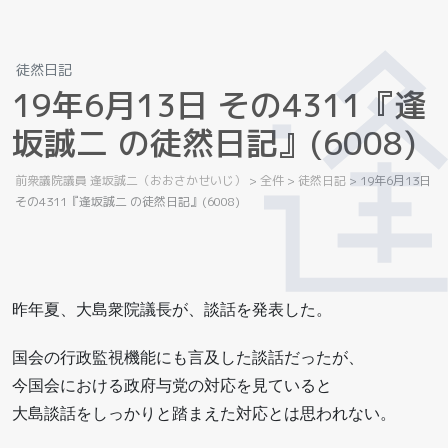
徒然日記
1
9
年
6
月
1
3
日
そ
の
4
3
1
1
『
逢
坂
誠
二
の
徒
然
日
記
』
(
6
0
0
8
)
前衆議院議員 逢坂誠二（おおさかせいじ）
>
全件
>
徒然日記
>
19年6月13日
その4311『逢坂誠二 の徒然日記』(6008)
昨年夏、大島衆院議長が、談話を発表した。
国会の行政監視機能にも言及した談話だったが、
今国会における政府与党の対応を見ていると
大島談話をしっかりと踏まえた対応とは思われない。