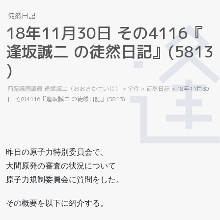
徒然日記
1
8
年
1
1
月
3
0
日
そ
の
4
1
1
6
『
逢
坂
誠
二
の
徒
然
日
記
』
(
5
8
1
3
)
前衆議院議員 逢坂誠二（おおさかせいじ）
>
全件
>
徒然日記
>
18年11月30
日 その4116『逢坂誠二 の徒然日記』(5813)
昨日の原子力特別委員会で、
大間原発の審査の状況について
原子力規制委員会に質問をした。
その概要を以下に紹介する。