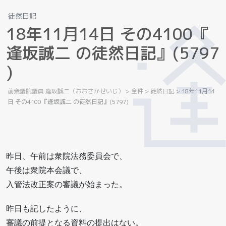
徒然日記
1
8
年
1
1
月
1
4
日
そ
の
4
1
0
0
『
逢
坂
誠
二
の
徒
然
日
記
』
(
5
7
9
7
)
前衆議院議員 逢坂誠二（おおさかせいじ）
>
全件
>
徒然日記
>
18年11月14
日 その4100『逢坂誠二 の徒然日記』(5797)
昨日、午前は衆院法務委員会で、
午後は衆院本会議で、
入管法改正案の審議が始まった。
昨日も記したように、
審議の前提となる資料の提出はない。