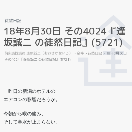
徒然日記
1
8
年
8
月
3
0
日
そ
の
4
0
2
4
『
逢
坂
誠
二
の
徒
然
日
記
』
(
5
7
2
1
)
前衆議院議員 逢坂誠二（おおさかせいじ）
>
全件
>
徒然日記
>
18年8月30日
その4024『逢坂誠二 の徒然日記』(5721)
一昨日の新潟のホテルの
エアコンの影響だろうか。
今朝から喉の痛み、
そして鼻水が止まらない。