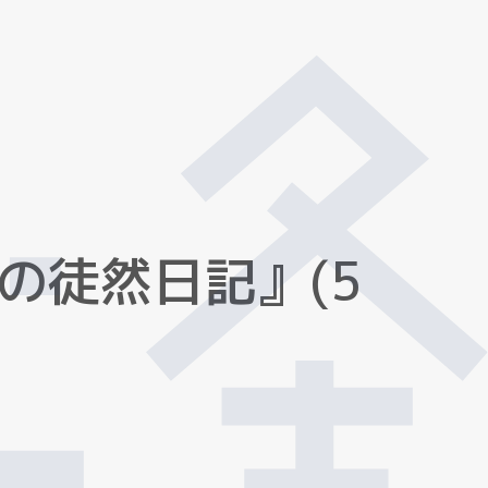
の
徒
然
日
記
』
(
5