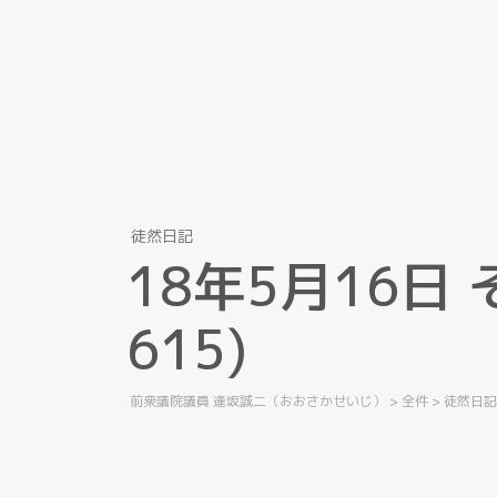
徒然日記
1
8
年
5
月
1
6
日
6
1
5
)
前衆議院議員 逢坂誠二（おおさかせいじ）
>
全件
>
徒然日