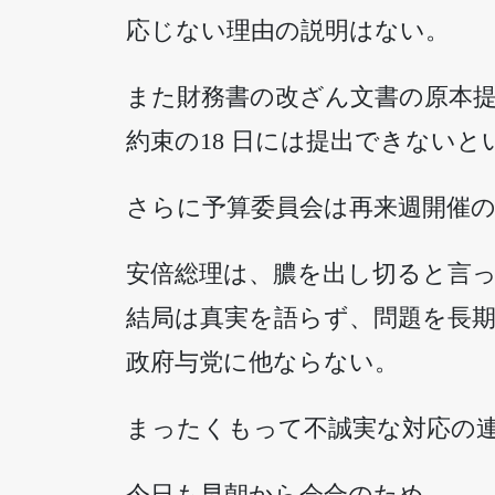
応じない理由の説明はない。
また財務書の改ざん文書の原本
約束の18 日には提出できないと
さらに予算委員会は再来週開催
安倍総理は、膿を出し切ると言
結局は真実を語らず、問題を長
政府与党に他ならない。
まったくもって不誠実な対応の
今日も早朝から会合のため、