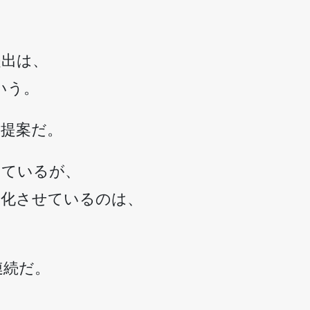
提出は、
いう。
の提案だ。
っているが、
期化させているのは、
連続だ。