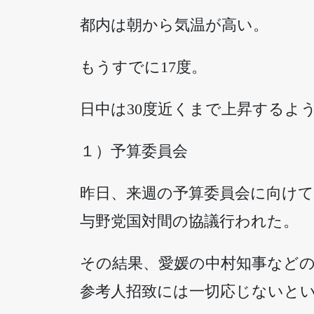
都内は朝から気温が高い。
もうすでに17度。
日中は30度近くまで上昇するよ
１）予算委員会
昨日、来週の予算委員会に向けて
与野党国対間の協議行われた。
その結果、愛媛の中村知事など
参考人招致には一切応じないと