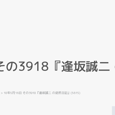
そ
の
3
9
1
8
『
逢
坂
誠
二
記
>
18年5月16日 その3918『逢坂誠二 の徒然日記』(5615)