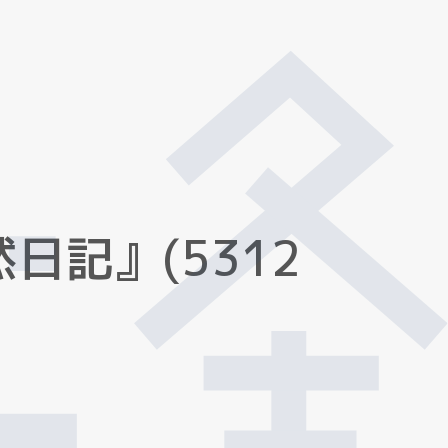
然
日
記
』
(
5
3
1
2