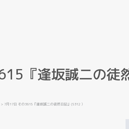
6
1
5
『
逢
坂
誠
二
の
徒
記
>
7月17日 その3615『逢坂誠二の徒然日記』(5312 ）