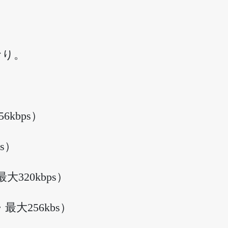
おり。
56kbps）
ps）
・最大320kbps）
曲・最大256kbs）