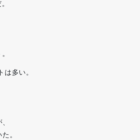
だ。
う。
ストは多い。
が、
いた。