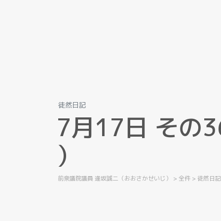
徒然日記
7
月
1
7
日
そ
の
3
）
前衆議院議員 逢坂誠二（おおさかせいじ）
>
全件
>
徒然日