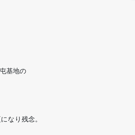
。
屯基地の
更になり残念。