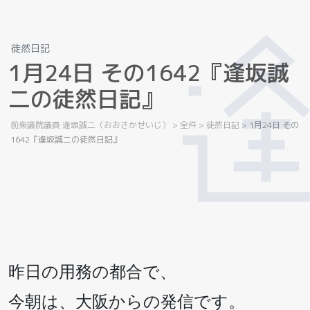
徒然日記
1
月
2
4
日
そ
の
1
6
4
2
『
逢
坂
誠
二
の
徒
然
日
記
』
前衆議院議員 逢坂誠二（おおさかせいじ）
>
全件
>
徒然日記
>
1月24日 その
1642『逢坂誠二の徒然日記』
昨日の用務の都合で、
今朝は、大阪からの発信です。