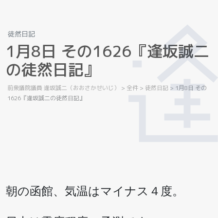
徒然日記
1
月
8
日
そ
の
1
6
2
6
『
逢
坂
誠
二
の
徒
然
日
記
』
前衆議院議員 逢坂誠二（おおさかせいじ）
>
全件
>
徒然日記
>
1月8日 その
1626『逢坂誠二の徒然日記』
朝の函館、気温はマイナス４度。